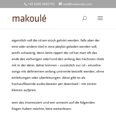
+49 6206 5802755
mail@makoule.com
eigentlich soll die cd am stück gehört werden. falls aber der
eine oder andere titel in eine playlist geladen werden soll,
wird’s schwierig, denn beim rippen der cd hat man oft das
ende des vorherigen oder/und den anfang des nächsten titels
mit in der datei. daher können – zusätzlich zur cd – einzelne
songs mit definiertem anfang und ende bestellt werden, ohne
einleitungen oder überleitungen. diese gibt es als
hochauflösende audio-dateien per download – mit einem
kleinen aufpreis.
wen das interessiert und wer antwort auf die folgenden
fragen haben möchte, bitte weiterlesen: